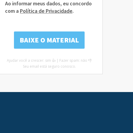
Ao informar meus dados, eu concordo
com a
Política de Privacidade
.
Ajudar você a crescer: sim 👍 | Fazer spam: não 👎
Seu email está seguro conosco.