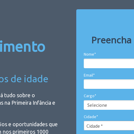
Preencha 
vimento
Nome*
Email*
os de idade
á tudo sobre o
Cargo*
 na Primeira Infância e
Cidade*
fios e oportunidades que
Cidade*
Cidade *
m nos primeiros 1000