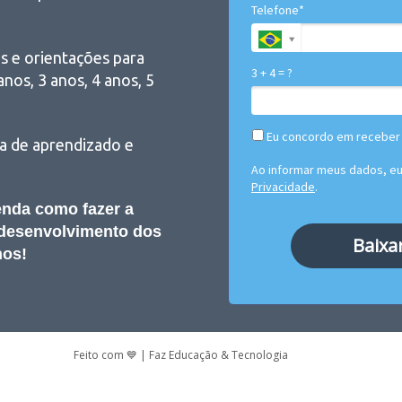
Telefone*
s e orientações para
3 + 4 = ?
anos, 3 anos, 4 anos, 5
Eu concordo em receber
a de aprendizado e
Ao informar meus dados, e
Privacidade
.
enda como fazer a
 desenvolvimento dos
Baixa
os!
Feito com 💙 | Faz Educação & Tecnologia